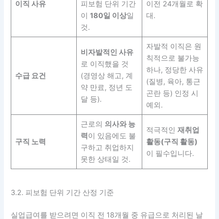
이직 사유
피보험 단위 기간
이전 24개월로 확
이
180일 이상
일
대.
것.
자발적 이직은 원
비자발적인 사유
칙적으로 불가능
로 이직했을 것
하나, 정당한 사유
수급 요건
(경영상 해고, 계
(질병, 육아, 통근
약 만료, 정년 도
곤란 등) 인정 시
달 등).
예외.
근로의
의사와 능
적극적인
재취업
력
이 있음에도 불
구직 노력
활동(구직 활동)
구하고 취업하지
이 필수입니다.
못한 상태일 것.
3.2. 피보험 단위 기간 산정 기준
실업급여를 받으려면 이직 전 18개월 중 유급으로 처리된 날