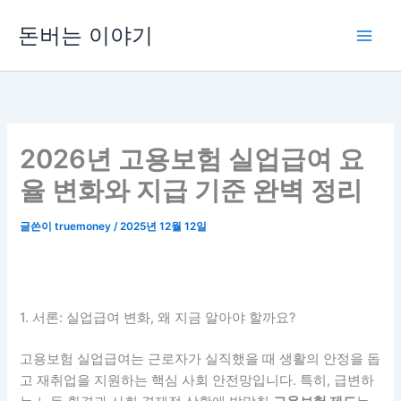
콘
돈버는 이야기
텐
츠
로
건
너
뛰
2026년 고용보험 실업급여 요
기
율 변화와 지급 기준 완벽 정리
글쓴이
truemoney
/
2025년 12월 12일
1. 서론: 실업급여 변화, 왜 지금 알아야 할까요?
고용보험 실업급여는 근로자가 실직했을 때 생활의 안정을 돕
고 재취업을 지원하는 핵심 사회 안전망입니다. 특히, 급변하