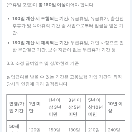
(주휴일 포함)이
총 180일 이상
이어야 합니다.
180일 계산 시 포함되는 기간:
유급휴일, 유급휴가, 출산전
후휴가 및 육아휴직 기간 중 사업주로부터 임금을 받은 기
간.
180일 계산 시 제외되는 기간:
무급휴일, 개인 사정으로 인
한 무단결근 기간, 보수 지급이 없는 무급휴가 기간 등.
3.3. 소정 급여일수 및 상/하한액 기준
실업급여를 받을 수 있는 기간은 고용보험 가입 기간과 퇴직
당시의 연령에 따라 결정됩니다.
1년 이
3년 이
5년 이
연령/가
1년 미
10년 이
상 3년
상 5년
상 10년
입 기간
만
상
미만
미만
미만
50세
120일
150일
180일
210일
240일