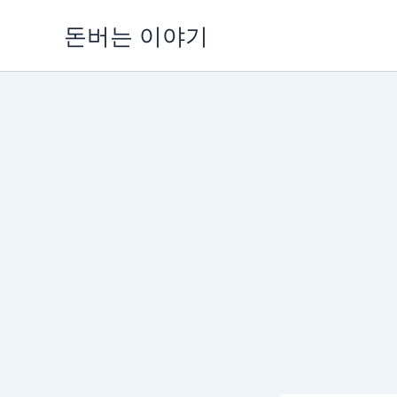
콘
돈버는 이야기
텐
츠
로
건
너
뛰
기