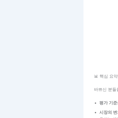
📊 핵심 요약
바쁘신 분들
평가 기준
시장의 변