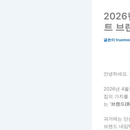
202
트 브
글쓴이
truemo
안녕하세요.
2026년 4
집의 가치를
는
‘브랜드(Br
과거에는 단
브랜드 네임