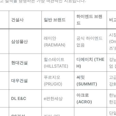
리고 실적을 증명하는 가장 객관적인 지표입니다.
하이엔드 브랜
건설사
일반 브랜드
비
드
시장
래미안
공식 하이엔드
삼성물산
(O
(RAEMIAN)
없음
즈’
힐스테이트
디에이치 (THE
강
현대건설
(HILLSTATE)
H)
엄 
푸르지오
써밋
고
대우건설
(PRUGIO)
(SUMMIT)
강
아크로
한남
DL E&C
e편한세상
(ACRO)
한
단일