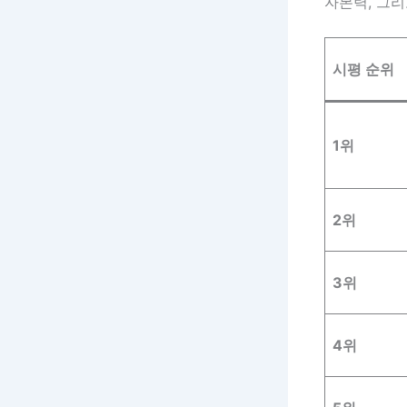
자본력, 그
시평 순위
1위
2위
3위
4위