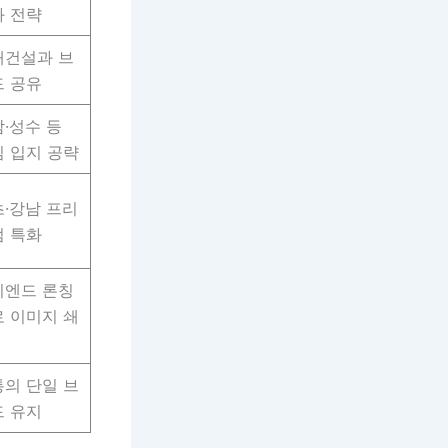
화 전략
대건설과 브
드 공유
·성수 등
 입지 공략
·강남 프리
엄 특화
이엔드 론칭
 이미지 쇄
의 단일 브
드 유지