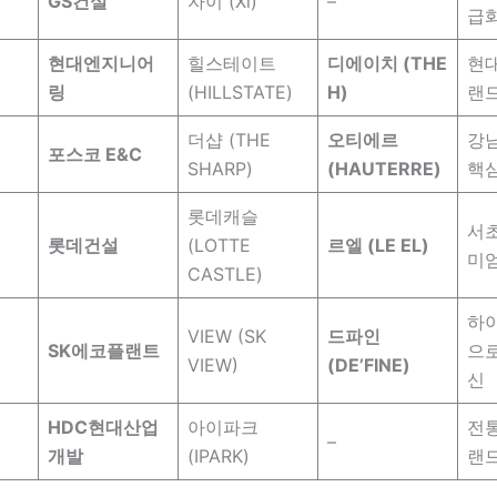
GS건설
자이 (Xi)
–
급
현대엔지니어
힐스테이트
디에이치 (THE
현
링
(HILLSTATE)
H)
랜
더샵 (THE
오티에르
강남
포스코 E&C
SHARP)
(HAUTERRE)
핵심
롯데캐슬
서초
롯데건설
(LOTTE
르엘 (LE EL)
미
CASTLE)
하
VIEW (SK
드파인
SK에코플랜트
으로
VIEW)
(DE’FINE)
신
HDC현대산업
아이파크
전통
–
개발
(IPARK)
랜