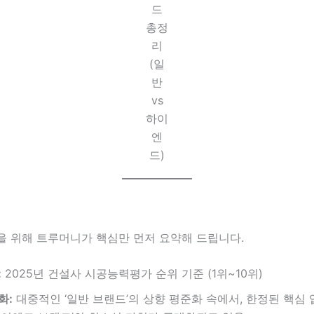
드
총정
리
(일
반
vs
하이
엔
드)
을 위해 트루머니가 핵심만 먼저 요약해 드립니다.
:
2025년 건설사 시공능력평가 순위 기준 (1위~10위)
화:
대중적인 ‘일반 브랜드’의 상향 평준화 속에서, 한정된 핵심