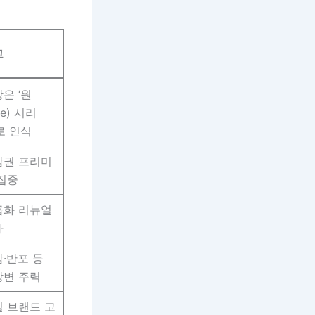
고
은 ‘원
ne) 시리
로 인식
남권 프리미
집중
급화 리뉴얼
화
·반포 등
강변 주력
 브랜드 고