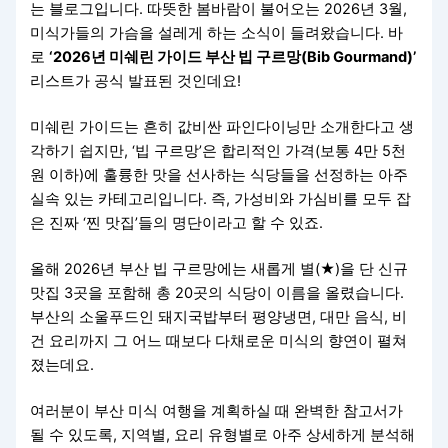
는 블로그입니다. 따뜻한 봄바람이 불어오는 2026년 3월,
미식가들의 가슴을 설레게 하는 소식이 들려왔습니다. 바
로
‘2026년 미쉐린 가이드 부산 빕 구르망(Bib Gourmand)’
리스트가 공식 발표된 것인데요!
미쉐린 가이드는 흔히 값비싼 파인다이닝만 소개한다고 생
각하기 쉽지만, ‘빕 구르망’은 합리적인 가격(보통 4만 5천
원 이하)에 훌륭한 맛을 선사하는 식당들을 선정하는 아주
실속 있는 카테고리입니다. 즉, 가성비와 가심비를 모두 잡
은 진짜 ‘찐 맛집’들의 명단이라고 할 수 있죠.
올해 2026년 부산 빕 구르망에는 새롭게 별(★)을 단 신규
맛집 3곳을 포함해 총 20곳의 식당이 이름을 올렸습니다.
부산의 소울푸드인 돼지국밥부터 평양냉면, 대만 음식, 비
건 요리까지 그 어느 때보다 다채로운 미식의 향연이 펼쳐
졌는데요.
여러분이 부산 미식 여행을 계획하실 때 완벽한 참고서가
될 수 있도록, 지역별, 요리 유형별로 아주 상세하게 분석해