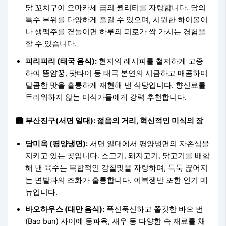
닭 꼬치구이 오마카세 급의 퀄리티를 자랑합니다. 닭의
특수 부위를 다양하게 즐길 수 있으며, 시원한 하이볼이
나 생맥주를 곁들이면 하루의 피로가 싹 가시는 경험을
할 수 있습니다.
피리피리 (태국 음식):
현지의 레시피를 철저하게 고증
하여 똠얌꿍, 팟타이 등 태국 본연의 시큼하고 매콤하며
달콤한 맛을 훌륭하게 재현해 낸 식당입니다. 향신료를
두려워하지 않는 미식가들에게 강력 추천합니다.
🏙️ 부산진구(서면 일대): 젊음의 거리, 혁신적인 미식의 장
담미옥 (평양냉면):
서면 일대에서 평양냉면의 자존심을
지키고 있는 곳입니다. 소고기, 돼지고기, 닭고기를 배합
해 낸 육수는 복합적인 감칠맛을 자랑하며, 툭툭 끊어지
는 면발과의 조화가 훌륭합니다. 어복쟁반 또한 인기 메
뉴입니다.
바오하우스 (대만 음식):
푹신푹신하고 쫄깃한 바오 번
(Bao bun) 사이에 동파육, 새우 등 다양한 속 재료를 채