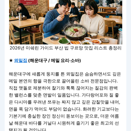
2026년 미쉐린 가이드 부산 빕 구르망 맛집 리스트 총정리
★
뫼밀집
(해운대구 / 메밀 요리·소바)
해운대구에 새롭게 둥지를 튼 뫼밀집은 슴슴하면서도 깊은
메밀 본연의 향을 극한으로 끌어올린 소바 전문점입니다.
직접 맷돌로 제분하여 찰기와 툭툭 끊어지는 질감의 완벽
한 밸런스를 맞춘 면발이 일품입니다. 가다랑어포와 질 좋
은 다시마를 우려낸 쯔유는 짜지 않고 깊은 감칠맛을 내어,
면을 푹 담가 먹어도 부담이 없습니다. 화려한 기교보다는
기본기에 충실한 장인 정신이 돋보이는 곳으로, 더운 여름
날 해운대 바다를 거닐다 시원하게 즐기기 좋은 최고의 선
택지가 될 것입니다.