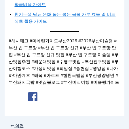
황금비율 가이드
천기누설 당뇨 완화 돕는 볶은 곡물 가루 효능 및 비트
식초 활용 가이드
#해시태그 #미쉐린가이드부산2026 #2026부산미슐랭 #
부산 빕 구르망 #부산 빕 구르망 신규 #부산 빕 구르망 맛
집 #부산 빕 구르망 신규 맛집 #부산 빕 구르망 미슐랭 #부
산맛집추천 #해운대맛집 #수영구맛집 #부산진구맛집 #부
산여행코스 #가성비맛집 #뫼밀집 #송헌집 #평양집 #나가
하마만게츠 #해목 #아르프 #합천국밥집 #부산평양냉면 #
부산돼지국밥 #맛집블로그 #부산미식여행 #미슐랭가이드
이전