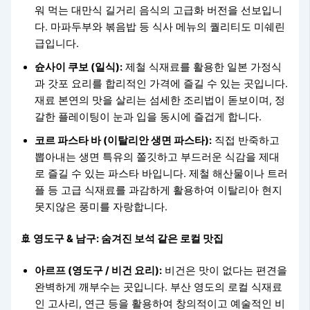
워 먹는 대만식 길거리 음식의 고급화 버전을 선보입니
다. 마파두부와 볶음밥 등 식사 메뉴의 퀄리티도 미쉐린
급입니다.
슌사이 쿠보 (일식):
제철 식재료를 활용한 일본 가정식
과 갓포 요리를 합리적인 가격에 즐길 수 있는 곳입니다.
재료 본연의 맛을 살리는 섬세한 조리법이 돋보이며, 정
갈한 플레이팅이 눈과 입을 동시에 즐겁게 합니다.
코르 파스타 바 (이탈리안 생면 파스타):
직접 반죽하고
뽑아내는 생면 특유의 쫄깃하고 부드러운 식감을 제대
로 즐길 수 있는 파스타 바입니다. 제철 해산물이나 트러
플 등 고급 식재료를 과감하게 활용하여 이탈리아 현지
못지않은 풍미를 자랑합니다.
🚢 영도구 & 남구: 숨겨진 보석 같은 로컬 맛집
아르프 (영도구 / 비건 요리):
비건은 맛이 없다는 편견을
완벽하게 깨부수는 곳입니다. 부산 영도의 로컬 식재료
인 고사리, 연근 등을 활용하여 창의적이고 예술적인 비