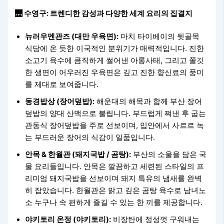
🌉 수영구: 트렌디한 감성과 다양한 세계 요리의 집결지
뉴러우멘관즈 (대만 우육면):
마치 타이베이의 뒷골목
식당에 온 듯한 이국적인 분위기가 매력적입니다. 진한
소고기 육수에 큼직하게 썰어낸 아롱사태, 그리고 쫄깃
한 생면이 어우러진 우육면은 깊고 진한 향신료의 풍미
를 제대로 보여줍니다.
동경밥상 (장어덮밥):
해운대의 해목과 함께 부산 장어
덮밥의 양대 산맥으로 불립니다. 부드럽게 쪄낸 후 굽는
관동식 장어덮밥을 주로 선보이며, 입안에서 사르르 녹
는 부드러운 장어의 식감이 일품입니다.
안목 & 한월관 (돼지국밥 / 곰탕):
부산의 소울을 담은 국
물 요리들입니다. 안목은 깔끔하고 세련된 스타일의 프
리미엄 돼지국밥을 선보이며 돼지 특유의 냄새를 완벽
히 잡았습니다. 한월관은 맑고 깊은 곰탕 육수로 남녀노
소 누구나 속 편하게 즐길 수 있는 한 끼를 제공합니다.
야키토리 온정 (야키토리):
비장탄에 정성껏 구워내는