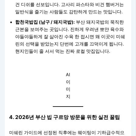
건 디쉬를 선보입니다. 고사리 파스타와 비건 햄버거는
일반식을 즐기는 사람들도 감탄하게 만드는 맛입니다.
합천국밥집 (남구 / 돼지국밥):
부산 돼지국밥의 묵직한
근본을 보여주는 곳입니다. 진하게 우려낸 뽀얀 육수와
야들야들하게 잘 삶아진 수육 한 접시면 왜 이곳이 미쉐
린의 선택을 받았는지 단번에 고개를 끄덕이게 됩니다.
현지인들이 줄 서서 먹는 진짜 로컬 맛집입니다.
AI
이
미
지
4. 2026년 부산 빕 구르망 방문을 위한 실전 꿀팁
미쉐린 가이드에 선정된 직후에는 웨이팅이 기하급수적으