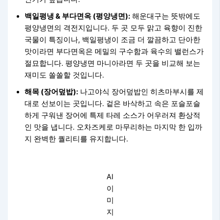
백일평냉 & 부다면옥 (평양냉면):
해운대구는 뜻밖에도
평양냉면의 격전지입니다. 두 곳 모두 맑고 육향이 진한
국물이 특징이나, 백일평냉이 조금 더 깔끔하고 단아한
맛이라면 부다면옥은 메밀의 구수함과 육수의 밸런스가
절묘합니다. 평양냉면 마니아라면 두 곳을 비교해 보는
재미도 쏠쏠할 것입니다.
해목 (장어덮밥):
나고야식 장어덮밥인 히츠마부시를 제
대로 선보이는 곳입니다. 겉은 바삭하고 속은 포슬포슬
하게 구워낸 장어에 특제 타레 소스가 어우러져 환상적
인 맛을 냅니다. 오차즈케로 마무리하는 마지막 한 입까
지 완벽한 퀄리티를 유지합니다.
AI
이
미
지