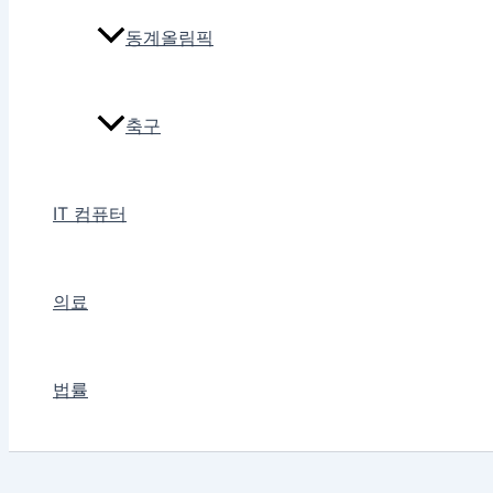
동계올림픽
축구
IT 컴퓨터
의료
법률