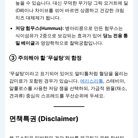
높을 수 있습니다. 대신 꾸덕한 무가당 그릭 요거트에 딜
(Dill)이나 차이브를 섞어 바르면 상큼하고 건강한 크림
치즈 대체제가 됩니다.
저당 험무스(Hummus):
병아리콩으로 만든 험무스는
식이섬유가 2중으로 보강되는 효과가 있어
당뇨 전용 통
밀 베이글
과 영양학적으로 찰떡궁합입니다.
③ 주의해야 할 ‘무설탕’의 함정
‘무설탕’이라고 표기되어 있어도 말티톨처럼 혈당을 올리는
감미료가 포함된 경우가 있습니다.
에리스리톨
, 스테비아,
알룰로스를 사용한 저당 잼을 선택하되, 가급적 원물(채소,
견과류) 중심의 스프레드를 우선순위에 두세요.
면책특권 (Disclaimer)
본 포스팅은 일반적인 건강 정보를 제공하기 위해 작성되