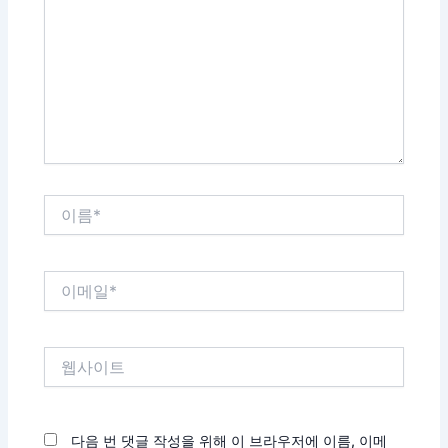
입
력
하
세
요...
이
름
*
이
메
일
*
웹
사
이
트
다음 번 댓글 작성을 위해 이 브라우저에 이름, 이메