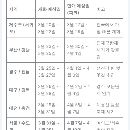
만개 예상일
지역
개화 예상일
비고
(피크)
제주도 (서귀
3월 20일 ~
3월 27일 ~
전국에서 가
포)
3월 22일
3월 29일
장 빠른 개화
진해군항제
3월 23일 ~
3월 30일 ~
부산 / 경남
시기와 맞물
3월 25일
4월 1일
림
3월 25일 ~
4월 1일 ~ 4
섬진강 변 벚
광주 / 전남
3월 27일
월 3일
꽃길 추천
3월 26일 ~
4월 2일 ~ 4
경주 보문단
대구 / 경북
3월 28일
월 4일
지 인기
3월 29일 ~
4월 5일 ~ 4
계룡산 벚꽃
대전 / 충청
3월 31일
월 7일
축제 시기
서울 / 수도
3월 31일 ~
4월 7일 ~ 4
여의도/석촌