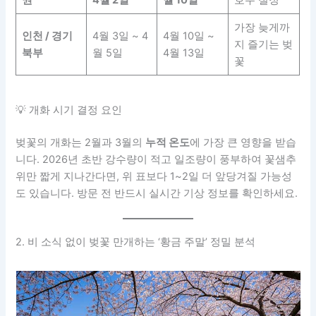
권
4월 2일
월 10일
호수 절정
가장 늦게까
인천 / 경기
4월 3일 ~ 4
4월 10일 ~
지 즐기는 벚
북부
월 5일
4월 13일
꽃
💡 개화 시기 결정 요인
벚꽃의 개화는 2월과 3월의
누적 온도
에 가장 큰 영향을 받습
니다. 2026년 초반 강수량이 적고 일조량이 풍부하여 꽃샘추
위만 짧게 지나간다면, 위 표보다 1~2일 더 앞당겨질 가능성
도 있습니다. 방문 전 반드시 실시간 기상 정보를 확인하세요.
2. 비 소식 없이 벚꽃 만개하는 ‘황금 주말’ 정밀 분석