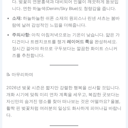
다. 벚꽃의 연분홍색과 대비되어 인물이 깨끗하게 돋보입
니다. 연한 하늘색(Denim/Sky Blue)도 청량감을 줍니다.
소재:
하늘하늘한 쉬폰 소재의 원피스나 린넨 셔츠는 봄바
람에 날려 감성적인 느낌을 더해줍니다.
주의사항:
아직 아침저녁으로는 기온이 낮습니다. 얇은 가
디건이나 트렌치코트를 챙겨
레이어드 룩
을 완성하세요.
장시간 걸어야 하므로 구두보다는 깔끔한 화이트 스니커
즈를 추천합니다.
📝 마무리하며
2026년 벚꽃 시즌은 짧지만 강렬한 행복을 선사할 것입니다.
개화 시기에 맞춰 미리 연차 계획을 세우고, 복잡한 곳보다는
자신만의 숨겨진 명소를 찾아 떠나보는 것은 어떨까요? 올봄,
활짝 핀 벚꽃처럼 여러분의 일상도 화사하게 피어나길 바랍니
다.