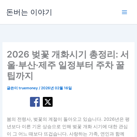
콘
돈버는 이야기
텐
츠
로
건
너
뛰
2026 벚꽃 개화시기 총정리: 서
기
울·부산·제주 일정부터 주차 꿀
팁까지
글쓴이
truemoney
/
2026년 02월 16일
봄의 전령사, 벚꽃의 계절이 돌아오고 있습니다. 2026년은 평
년보다 이른 기온 상승으로 인해 벚꽃 개화 시기에 대한 관심
이 그 어느 때보다 뜨겁습니다. 사랑하는 가족, 연인과 함께