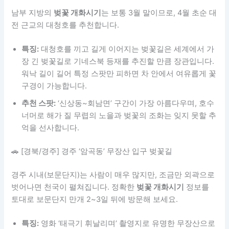
남부 지방의
벚꽃 개화시기
는 보통 3월 말이므로, 4월 초순 대
전 근교의 대청호를 추천합니다.
특징:
대청호를 끼고 길게 이어지는 벚꽃길은 세계에서 가
장 긴 벚꽃길로 기네스북 등재를 추진할 만큼 장관입니다.
워낙 길이 길어 특정 스팟만 피하면 차 안에서 여유롭게 꽃
구경이 가능합니다.
추천 스팟:
‘신상동~회남면’ 구간이 가장 아름다우며, 호수
너머로 해가 질 무렵의 노을과 벚꽃의 조화는 잊지 못할 추
억을 선사합니다.
🚗 [경북/경주] 경주 ‘암곡동’ 무장산 입구 벚꽃길
경주 시내(보문단지)는 사람이 매우 많지만, 조금만 외곽으로
벗어나면 천국이 펼쳐집니다. 정확한
벚꽃 개화시기
정보를
토대로 보문단지 만개 2~3일 뒤에 방문해 보세요.
특징:
영화 ‘태극기 휘날리며’ 촬영지로 유명한 무장산으로