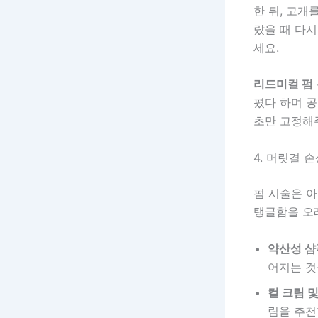
한 뒤, 고개
랐을 때 다시
세요.
리드미컬 펌
폈다 하며 
초만 고정해
4. 머릿결 
펌 시술은 
탱글함을 오
약산성 샴
어지는 것
컬 크림 및
림을 추천