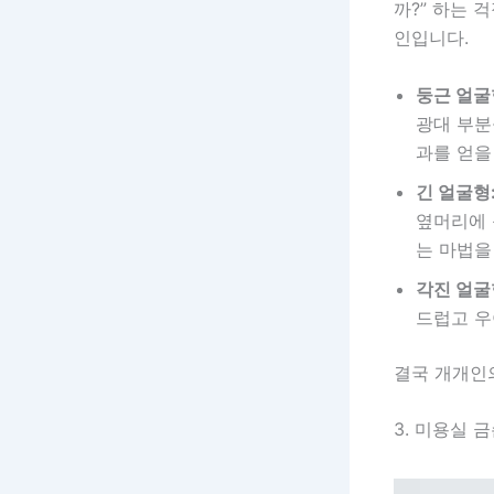
까?” 하는 
인입니다.
둥근 얼굴
광대 부분
과를 얻을
긴 얼굴형
옆머리에 
는 마법을
각진 얼굴
드럽고 우
결국 개개인
3. 미용실 