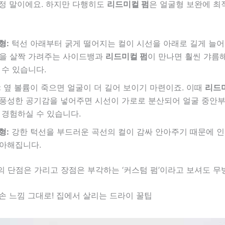
걱정 말이에요. 하지만 다행히도
리드미컬 펌
은 얼굴형 보완에 최
형:
턱선 아래부터 굵게 떨어지는 컬이 시선을 아래로 길게 늘어
을 살짝 가려주는 사이드뱅과
리드미컬 펌
이 만나면 훨씬 갸름
 수 있습니다.
:
옆 볼륨이 죽으면 얼굴이 더 길어 보이기 마련이죠. 이때
리드
풍성한 공기감을 넣어주면 시선이 가로로 분산되어 얼굴 중안부
 경험하실 수 있습니다.
형:
강한 턱선을 부드러운 곡선의 컬이 감싸 안아주기 때문에 인
아해집니다.
의 단점은 가리고 장점은 부각하는 ‘커스텀 펌’이라고 보셔도 무
금손 느낌 그대로! 집에서 살리는 드라이 꿀팁