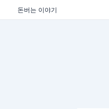
콘
돈버는 이야기
텐
츠
로
건
너
뛰
기