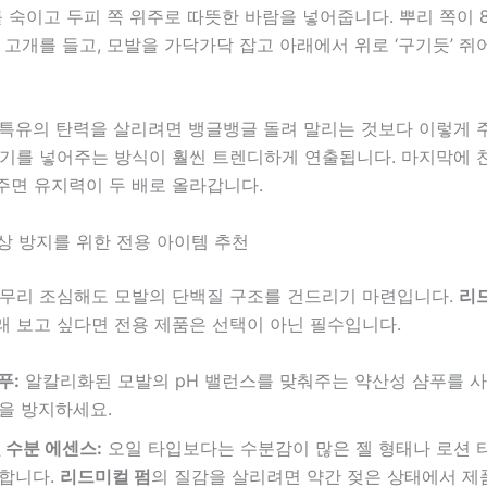
를 숙이고 두피 쪽 위주로 따뜻한 바람을 넣어줍니다. 뿌리 쪽이 8
 고개를 들고, 모발을 가닥가닥 잡고 아래에서 위로 ‘구기듯’ 
특유의 탄력을 살리려면 뱅글뱅글 돌려 말리는 것보다 이렇게 
공기를 넣어주는 방식이 훨씬 트렌디하게 연출됩니다. 마지막에 
주면 유지력이 두 배로 올라갑니다.
손상 방지를 위한 전용 아이템 추천
아무리 조심해도 모발의 단백질 구조를 건드리기 마련입니다.
리
래 보고 싶다면 전용 제품은 선택이 아닌 필수입니다.
푸:
알칼리화된 모발의 pH 밸런스를 맞춰주는 약산성 샴푸를 사
을 방지하세요.
 수분 에센스:
오일 타입보다는 수분감이 많은 젤 형태나 로션 
합니다.
리드미컬 펌
의 질감을 살리려면 약간 젖은 상태에서 제