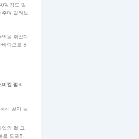
0% 정도 말
쥐어주며 말려보
주먹을 쥐었다
찬바람으로 5
드미컬 펌
의
용해 컬이 늘
타입의 컬 크
품을 도포하