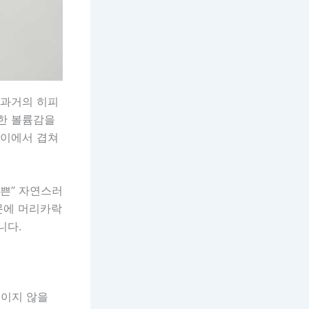
 과거의 히피
한 볼륨감을
낮이에서 겹쳐
예쁜” 자연스러
문에 머리카락
니다.
보이지 않을