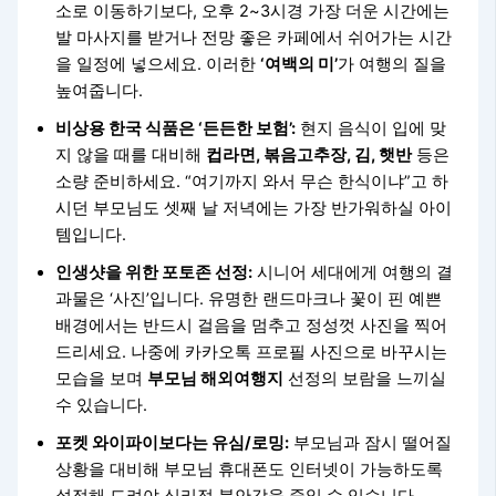
소로 이동하기보다, 오후 2~3시경 가장 더운 시간에는
발 마사지를 받거나 전망 좋은 카페에서 쉬어가는 시간
을 일정에 넣으세요. 이러한
‘여백의 미’
가 여행의 질을
높여줍니다.
비상용 한국 식품은 ‘든든한 보험’:
현지 음식이 입에 맞
지 않을 때를 대비해
컵라면, 볶음고추장, 김, 햇반
등은
소량 준비하세요. “여기까지 와서 무슨 한식이냐”고 하
시던 부모님도 셋째 날 저녁에는 가장 반가워하실 아이
템입니다.
인생샷을 위한 포토존 선정:
시니어 세대에게 여행의 결
과물은 ‘사진’입니다. 유명한 랜드마크나 꽃이 핀 예쁜
배경에서는 반드시 걸음을 멈추고 정성껏 사진을 찍어
드리세요. 나중에 카카오톡 프로필 사진으로 바꾸시는
모습을 보며
부모님 해외여행지
선정의 보람을 느끼실
수 있습니다.
포켓 와이파이보다는 유심/로밍:
부모님과 잠시 떨어질
상황을 대비해 부모님 휴대폰도 인터넷이 가능하도록
설정해 드려야 심리적 불안감을 줄일 수 있습니다.