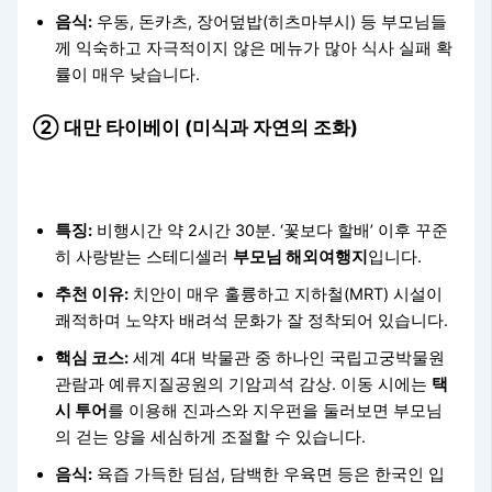
음식:
우동, 돈카츠, 장어덮밥(히츠마부시) 등 부모님들
께 익숙하고 자극적이지 않은 메뉴가 많아 식사 실패 확
률이 매우 낮습니다.
② 대만 타이베이 (미식과 자연의 조화)
특징:
비행시간 약 2시간 30분. ‘꽃보다 할배’ 이후 꾸준
히 사랑받는 스테디셀러
부모님 해외여행지
입니다.
추천 이유:
치안이 매우 훌륭하고 지하철(MRT) 시설이
쾌적하며 노약자 배려석 문화가 잘 정착되어 있습니다.
핵심 코스:
세계 4대 박물관 중 하나인 국립고궁박물원
관람과 예류지질공원의 기암괴석 감상. 이동 시에는
택
시 투어
를 이용해 진과스와 지우펀을 둘러보면 부모님
의 걷는 양을 세심하게 조절할 수 있습니다.
음식:
육즙 가득한 딤섬, 담백한 우육면 등은 한국인 입