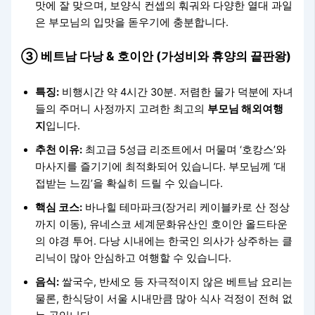
맛에 잘 맞으며, 보양식 컨셉의 훠궈와 다양한 열대 과일
은 부모님의 입맛을 돋우기에 충분합니다.
③ 베트남 다낭 & 호이안 (가성비와 휴양의 끝판왕)
특징:
비행시간 약 4시간 30분. 저렴한 물가 덕분에 자녀
들의 주머니 사정까지 고려한 최고의
부모님 해외여행
지
입니다.
추천 이유:
최고급 5성급 리조트에서 머물며 ‘호캉스’와
마사지를 즐기기에 최적화되어 있습니다. 부모님께 ‘대
접받는 느낌’을 확실히 드릴 수 있습니다.
핵심 코스:
바나힐 테마파크(장거리 케이블카로 산 정상
까지 이동), 유네스코 세계문화유산인 호이안 올드타운
의 야경 투어. 다낭 시내에는 한국인 의사가 상주하는 클
리닉이 많아 안심하고 여행할 수 있습니다.
음식:
쌀국수, 반세오 등 자극적이지 않은 베트남 요리는
물론, 한식당이 서울 시내만큼 많아 식사 걱정이 전혀 없