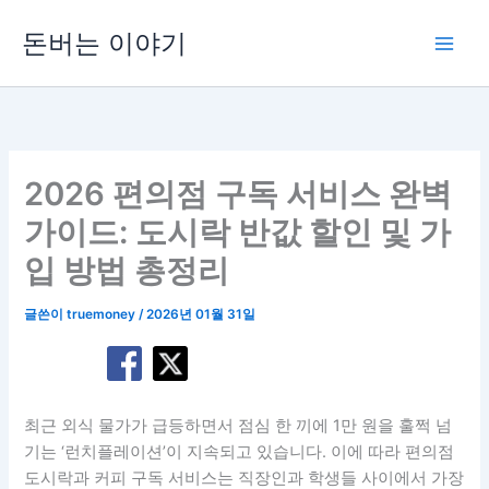
콘
돈버는 이야기
텐
츠
로
건
너
뛰
2026 편의점 구독 서비스 완벽
기
가이드: 도시락 반값 할인 및 가
입 방법 총정리
글쓴이
truemoney
/
2026년 01월 31일
최근 외식 물가가 급등하면서 점심 한 끼에 1만 원을 훌쩍 넘
기는 ‘런치플레이션’이 지속되고 있습니다. 이에 따라 편의점
도시락과 커피 구독 서비스는 직장인과 학생들 사이에서 가장