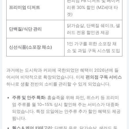
편의점 PB 디저트 및 베이커
프리미엄 디저트
리류 30% 할인 (MZ세대 타
겟)
닭가슴살, 단백질 쉐이크, 샐
단백질/식단 관리
러드 전용 할인권 제공
1인 가구를 위한 소포장 채
신선식품(소포장 채소)
소 및 과일 구독 시스템 도입
과거에는 도시락과 커피에 국한되었던 혜택이 2026년에 들
어서며 비약적으로 확장되었습니다. 이제
편의점 구독 서비스
하나로 생활 전반의 소비를 관리할 수 있게 되었습니다.
주류 및 안주 특화:
홈술족을 위해 와인, 위스키 등 프리미
엄 주류를 월 10~15% 상시 할인해 주는 서비스가 대중화
되었습니다. 특정 요일에는 안주류 추가 할인 혜택도 제공
됩니다.
헬스 & 케어 카테고리:
단백질 음료, 닭가슴살, 샐러드 등