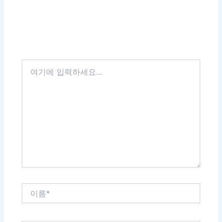
여
기
에
입
력
하
세
요...
이
름
*