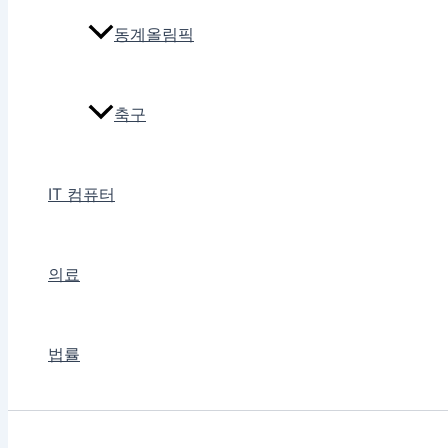
동계올림픽
축구
IT 컴퓨터
의료
법률